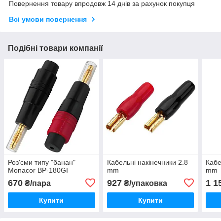
Повернення товару впродовж 14 днів за рахунок покупця
Всі умови повернення
Подібні товари компанії
Роз'єми типу "банан"
Кабельні накінечники 2.8
Кабе
Monacor BP-180GI
mm
mm
670
927
1 1
₴/пара
₴/упаковка
Купити
Купити