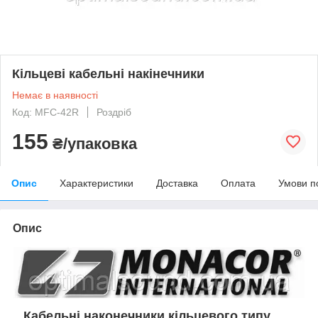
Кільцеві кабельні накінечники
Немає в наявності
Код: MFC-42R
Роздріб
155
₴/упаковка
Опис
Характеристики
Доставка
Оплата
Умови п
Опис
Кабельні наконечники кільцевого типу