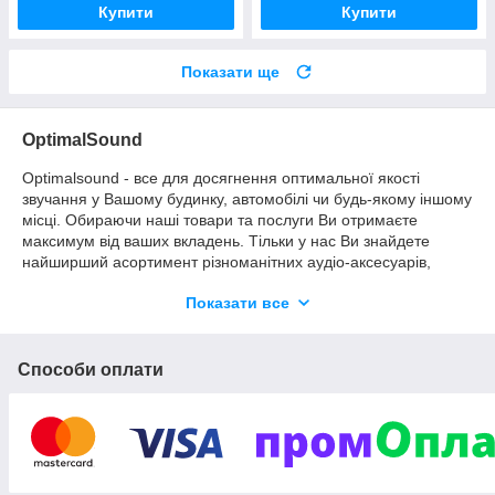
Купити
Купити
Показати ще
OptimalSound
Optimalsound - все для досягнення оптимальної якості
звучання у Вашому будинку, автомобілі чи будь-якому іншому
місці. Обираючи наші товари та послуги Ви отримаєте
максимум від ваших вкладень. Тільки у нас Ви знайдете
найширший асортимент різноманітних аудіо-аксесуарів,
звукового обладнання за хорошими цінами. Саме
Показати все
оптимальне співвідношення ціни та якості наших товарів є
характерною рисою нашого магазину.
Способи оплати