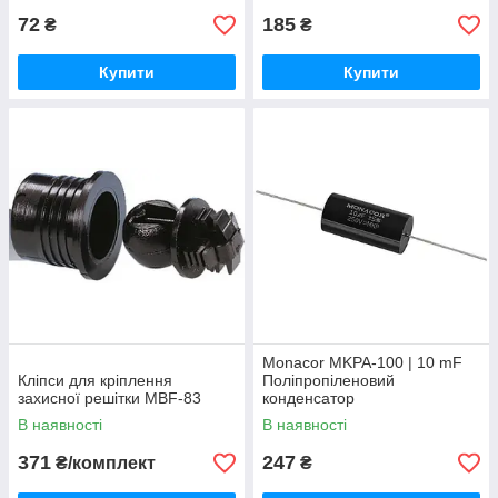
72
185
₴
₴
Купити
Купити
Monacor MKPA-100 | 10 mF
Кліпси для кріплення
Поліпропіленовий
захисної решітки MBF-83
конденсатор
В наявності
В наявності
371
247
₴/комплект
₴