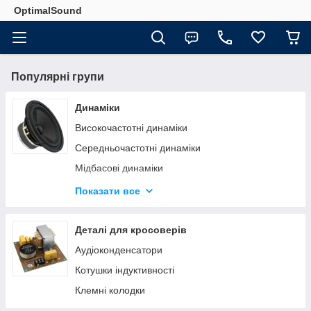
OptimalSound
Популярні групи
Динаміки
Високочастотні динаміки
Середньочастотні динаміки
Мідбасові динаміки
Низькочастотні динаміки
Показати все
Широкосмугові динаміки
Деталі для кросоверів
Аудіоконденсатори
Котушки індуктивності
Клемні колодки