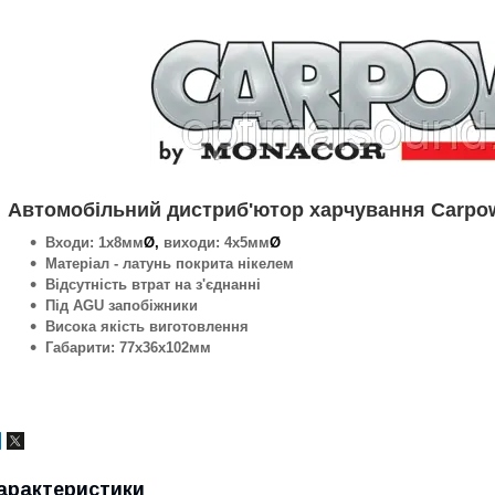
Автомобільний дистриб'ютор харчування Carpo
Входи: 1х8мм
Ø,
виходи: 4х5мм
Ø
Матеріал - латунь покрита нікелем
Відсутність втрат на з'єднанні
Під AGU запобіжники
Висока якість виготовлення
Габарити: 77х36х102мм
арактеристики