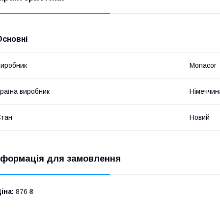
Основні
иробник
Monacor
раїна виробник
Німеччин
Стан
Новий
нформація для замовлення
іна:
876 ₴