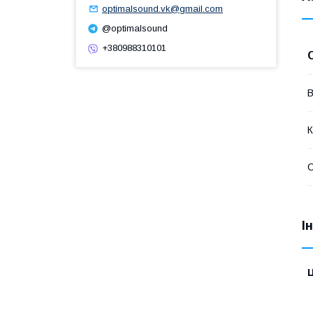
optimalsound.vk@gmail.com
@optimalsound
+380988310101
В
К
І
Ц