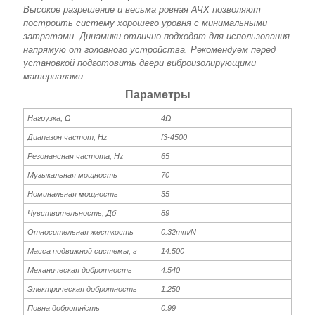
Высокое разрешение и весьма ровная АЧХ позволяют
построить систему хорошего уровня с минимальными
затратами. Динамики отлично подходят для использования
напрямую от головного устройства. Рекомендуем перед
установкой подготовить двери виброизолирующими
материалами.
Параметры
Нагрузка, Ω
4Ω
Диапазон частот, Hz
f3-4500
Резонансная частота, Hz
65
Музыкальная мощность
70
Номинальная мощность
35
Чувствительность, Дб
89
Относительная жесткость
0.32mm/N
Масса подвижной системы, г
14.500
Механическая добротность
4.540
Электрическая добротность
1.250
Повна добротність
0.99