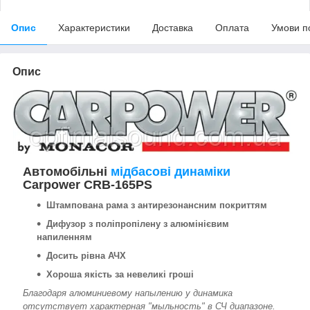
Опис
Характеристики
Доставка
Оплата
Умови п
Опис
Автомобільні
мідбасові динаміки
Carpower CRB-165PS
Штампована рама з антирезонансним покриттям
Дифузор з поліпропілену з алюмінієвим
напиленням
Досить рівна АЧХ
Хороша якість за невеликі гроші
Благодаря алюминиевому напылению у динамика
отсутствует характерная "мыльность" в СЧ диапазоне.