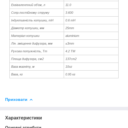
Еквівалентний об'єм, л
11.0
Сопр.постійному струму
3.600
Індуктивність котушки, mH
0.6 mH
Діаметр котушки, мм
25mm
Матеріал котушки
aluminium
Лін. зміщення дифузора, мм
±3mm
Рухова потужність, Tm
4.2 ТМ
Площа дифузора, см2
137cm2
Вага магніту, м
10oz
Вага, кг
0.95 кг
Приховати
Характеристики
Основні атрибути