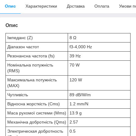
Опис
Характеристики
Доставка
Оплата
Умови п
Опис
Імпеданс (Z)
8 Ω
Діапазон частот
f3-4,000 Hz
Резонансна частота (fs)
39 Hz
Номінальна потужність
70 W
(RMS)
Максимальна потужність
120 W
(MAX)
Чутливість
89 dB/W/m
Відносна жорсткість (Cms)
1.2 mm/N
Маса рухомої системи (Mms)
13.9 g
Механічна добротність (Qms)
2.57
Электрическая добротность
0.5