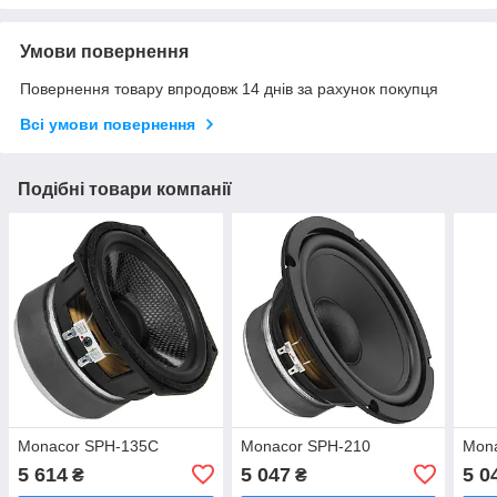
Умови повернення
Повернення товару впродовж 14 днів за рахунок покупця
Всі умови повернення
Подібні товари компанії
Monacor SPH-135C
Monacor SPH-210
Mon
5 614
5 047
5 0
₴
₴