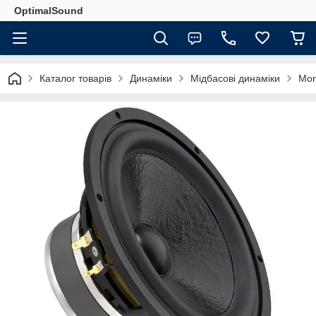
OptimalSound
Каталог товарів
Динаміки
Мідбасові динаміки
Mon