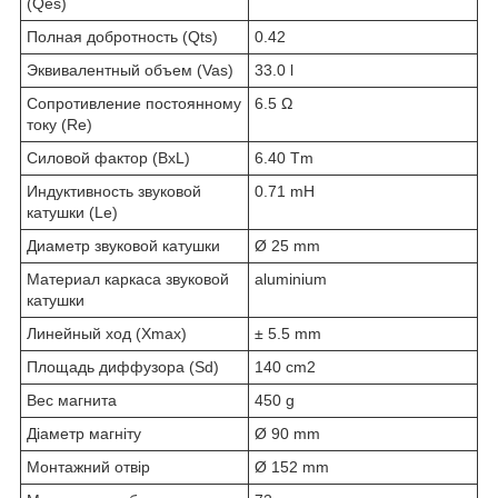
(Qes)
Полная добротность (Qts)
0.42
Эквивалентный объем (Vas)
33.0 l
Сопротивление постоянному
6.5 Ω
току (Re)
Силовой фактор (BxL)
6.40 Tm
Индуктивность звуковой
0.71 mH
катушки (Le)
Диаметр звуковой катушки
Ø 25 mm
Материал каркаса звуковой
aluminium
катушки
Линейный ход (Xmax)
± 5.5 mm
Площадь диффузора (Sd)
140 cm2
Вес магнита
450 g
Діаметр магніту
Ø 90 mm
Монтажний отвір
Ø 152 mm