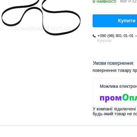
В наявності
Код:
P-12
Купити
+380 (98) 831-01-01
Kyivstar
повернення товару п
У компанії підключені
будь-який товар не п