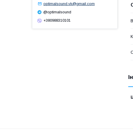
optimalsound.vk@gmail.com
@optimalsound
+380988310101
В
К
І
Ц