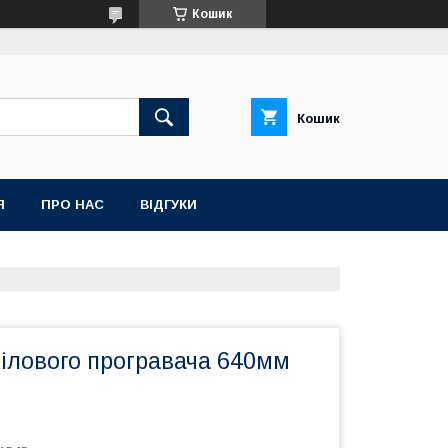
Кошик
Кошик
Я
ПРО НАС
ВІДГУКИ
нілового програвача 640мм