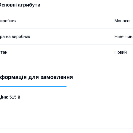
Основні атрибути
иробник
Monacor
раїна виробник
Німеччин
Стан
Новий
нформація для замовлення
іна:
515 ₴