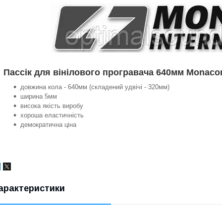
Пассік для вінілового програвача 640мм Monaco
довжина кола - 640мм (складений удвічі - 320мм)
ширина 5мм
висока якість виробу
хороша еластичність
демократична ціна
арактеристики