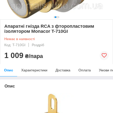
Апаратні гнізда RCA з фторопластовим
ізолятором Monacor T-710GI
Немає в наявності
Код: T-710GI
Роздріб
1 009
₴/пара
Опис
Характеристики
Доставка
Оплата
Умови п
Опис