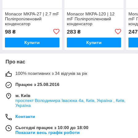
Monacor MKPA-27 | 2.7 mF
Monacor MKPA-120 | 12
Mona
Поліпропіленовий
mF Поліпропіленовий
mF П
конденсатор
конденсатор
конд
98
283
247
₴
₴
Купити
Купити
Про нас
100% позитивних з 34 відгуків за рік
Працює з 25.08.2016
м. Київ
проспект Володимира Івасюка 4а, Київ, Україна , Київ,
Україна
Контакти
Сьогодні працює з 10:00 до 18:00
Показати весь графік роботи