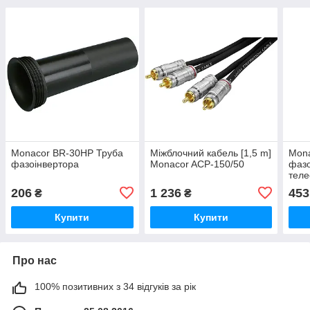
Monacor BR-30HP Труба
Міжблочний кабель [1,5 m]
Mon
фазоінвертора
Monacor ACP-150/50
фазо
теле
206
1 236
453
₴
₴
Купити
Купити
Про нас
100% позитивних з 34 відгуків за рік